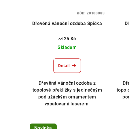
KÓD:
20100083
Dřevěná vánoční ozdoba Špička
D
25 Kč
od
Skladem
Detail
Dřevěná vánoční ozdoba z
Dř
topolové překližky s jedinečným
topol
podlužáckým ornamentem
po
vypalovaná laserem
Novinka