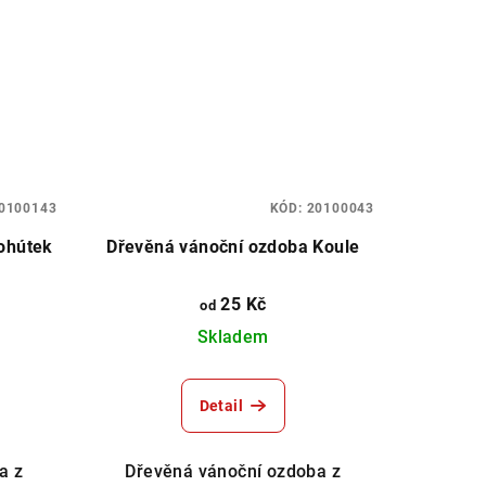
0100143
KÓD:
20100043
ohútek
Dřevěná vánoční ozdoba Koule
25 Kč
od
Skladem
Detail
a z
Dřevěná vánoční ozdoba z