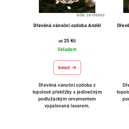
s
d
p
u
KÓD:
20100063
r
k
Dřevěná vánoční ozdoba Anděl
Dřev
o
t
25 Kč
od
d
ů
Skladem
u
k
Detail
t
Dřevěná vánoční ozdoba z
Dř
ů
topolové překližky s jedinečným
topol
podlužáckým ornamentem
po
vypalovaná laserem.