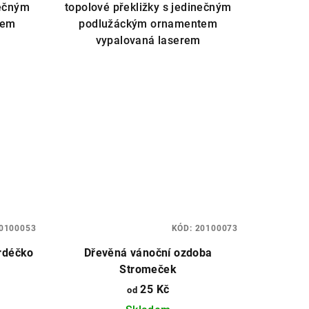
nečným
topolové překližky s jedinečným
tem
podlužáckým ornamentem
vypalovaná laserem
0100053
KÓD:
20100073
rdéčko
Dřevěná vánoční ozdoba
Stromeček
25 Kč
od