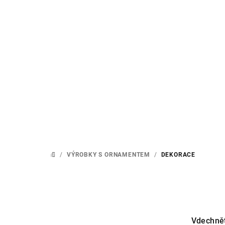
Přejít
na
obsah
/
VÝROBKY S ORNAMENTEM
/
DEKORACE
DOMŮ
Vdechně