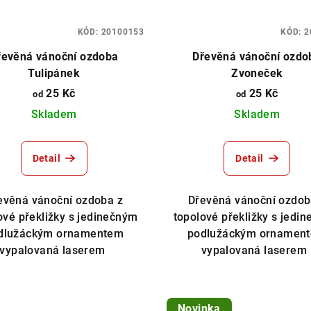
KÓD:
20100153
KÓD:
2
řevěná vánoční ozdoba
Dřevěná vánoční ozdo
Tulipánek
Zvoneček
25 Kč
25 Kč
od
od
Skladem
Skladem
Detail
Detail
evěná vánoční ozdoba z
Dřevěná vánoční ozdob
ové překližky s jedinečným
topolové překližky s jedi
dlužáckým ornamentem
podlužáckým ornamen
vypalovaná laserem
vypalovaná lasere
Novinka