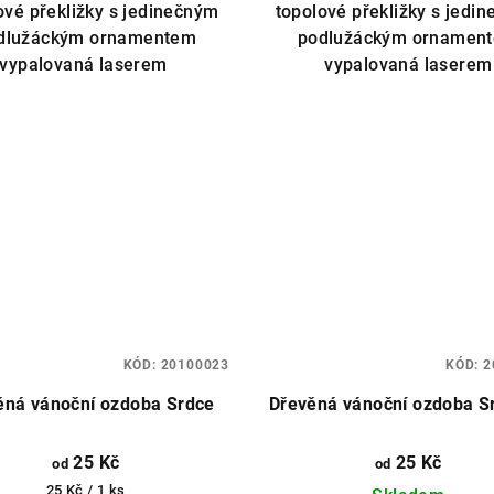
ové překližky s jedinečným
topolové překližky s jedi
dlužáckým ornamentem
podlužáckým ornamen
vypalovaná laserem
vypalovaná laserem
KÓD:
20100023
KÓD:
2
ěná vánoční ozdoba Srdce
Dřevěná vánoční ozdoba S
25 Kč
25 Kč
od
od
Měrná
25 Kč / 1 ks