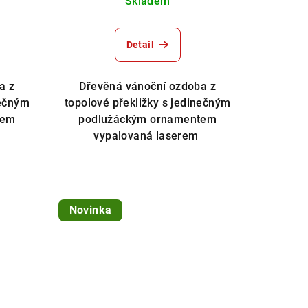
Skladem
Detail
a z
Dřevěná vánoční ozdoba z
nečným
topolové překližky s jedinečným
tem
podlužáckým ornamentem
m
vypalovaná laserem
Novinka