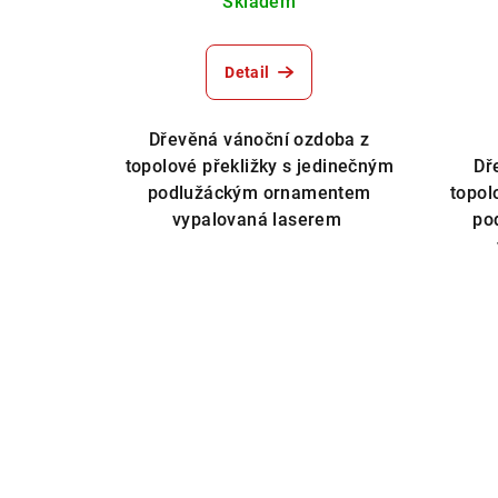
Skladem
Detail
Dřevěná vánoční ozdoba z
topolové překližky s jedinečným
Dř
podlužáckým ornamentem
topol
vypalovaná laserem
po