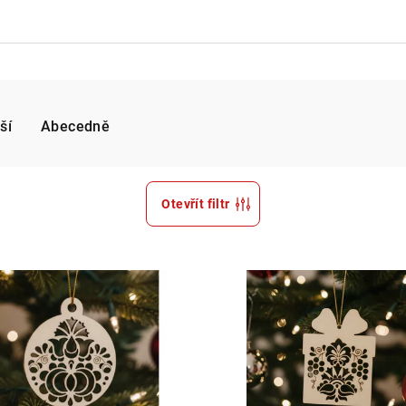
ší
Abecedně
Otevřít filtr