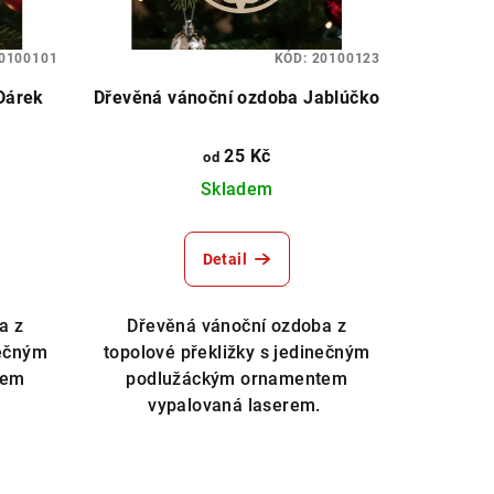
0100101
KÓD:
20100123
Dárek
Dřevěná vánoční ozdoba Jablúčko
25 Kč
od
Skladem
Detail
a z
Dřevěná vánoční ozdoba z
nečným
topolové překližky s jedinečným
tem
podlužáckým ornamentem
.
vypalovaná laserem.