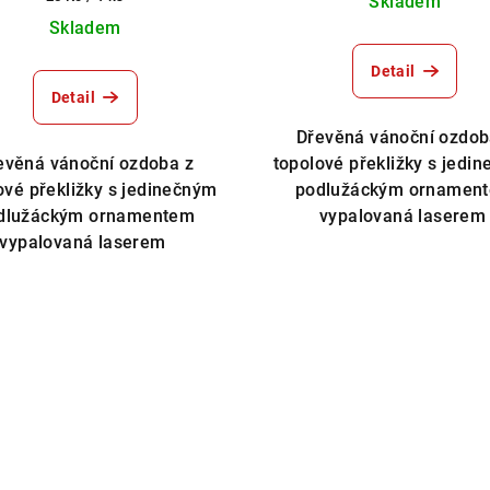
Skladem
cena:
Skladem
Detail
Detail
Dřevěná vánoční ozdob
evěná vánoční ozdoba z
topolové překližky s jedi
ové překližky s jedinečným
podlužáckým ornamen
dlužáckým ornamentem
vypalovaná lasere
vypalovaná laserem