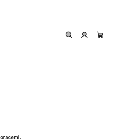
Hledat
Přihlášení
Nákupní
košík
oracemi.