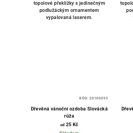
topolové překližky s jedinečným
topol
podlužáckým ornamentem
po
vypalovaná laserem.
KÓD:
20100093
Dřevěná vánoční ozdoba Slovácká
Dřev
růža
25 Kč
od