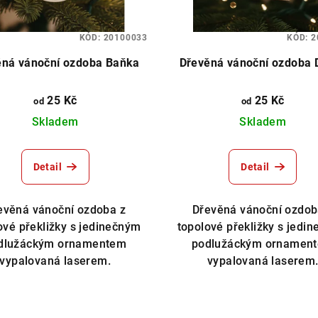
KÓD:
20100033
KÓD:
2
ěná vánoční ozdoba Baňka
Dřevěná vánoční ozdoba 
25 Kč
25 Kč
od
od
Skladem
Skladem
Detail
Detail
evěná vánoční ozdoba z
Dřevěná vánoční ozdob
ové překližky s jedinečným
topolové překližky s jedi
dlužáckým ornamentem
podlužáckým ornamen
vypalovaná laserem.
vypalovaná laserem