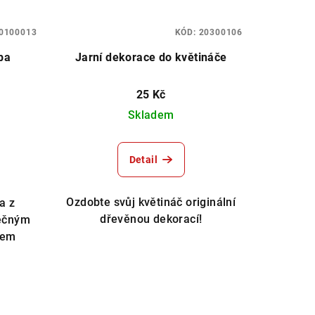
0100013
KÓD:
20300106
ba
Jarní dekorace do květináče
25 Kč
Skladem
Detail
Ozdobte svůj květináč originální
a z
dřevěnou dekorací!
nečným
tem
m